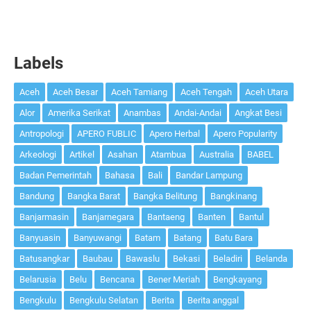
Labels
Aceh
Aceh Besar
Aceh Tamiang
Aceh Tengah
Aceh Utara
Alor
Amerika Serikat
Anambas
Andai-Andai
Angkat Besi
Antropologi
APERO FUBLIC
Apero Herbal
Apero Popularity
Arkeologi
Artikel
Asahan
Atambua
Australia
BABEL
Badan Pemerintah
Bahasa
Bali
Bandar Lampung
Bandung
Bangka Barat
Bangka Belitung
Bangkinang
Banjarmasin
Banjarnegara
Bantaeng
Banten
Bantul
Banyuasin
Banyuwangi
Batam
Batang
Batu Bara
Batusangkar
Baubau
Bawaslu
Bekasi
Beladiri
Belanda
Belarusia
Belu
Bencana
Bener Meriah
Bengkayang
Bengkulu
Bengkulu Selatan
Berita
Berita anggal