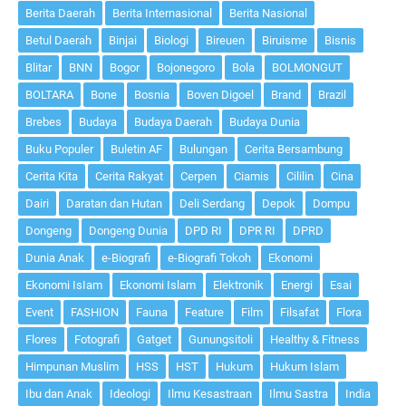
Berita Daerah
Berita Internasional
Berita Nasional
Betul Daerah
Binjai
Biologi
Bireuen
Biruisme
Bisnis
Blitar
BNN
Bogor
Bojonegoro
Bola
BOLMONGUT
BOLTARA
Bone
Bosnia
Boven Digoel
Brand
Brazil
Brebes
Budaya
Budaya Daerah
Budaya Dunia
Buku Populer
Buletin AF
Bulungan
Cerita Bersambung
Cerita Kita
Cerita Rakyat
Cerpen
Ciamis
Cililin
Cina
Dairi
Daratan dan Hutan
Deli Serdang
Depok
Dompu
Dongeng
Dongeng Dunia
DPD RI
DPR RI
DPRD
Dunia Anak
e-Biografi
e-Biografi Tokoh
Ekonomi
Ekonomi IsIam
Ekonomi Islam
Elektronik
Energi
Esai
Event
FASHION
Fauna
Feature
Film
Filsafat
Flora
Flores
Fotografi
Gatget
Gunungsitoli
Healthy & Fitness
Himpunan Muslim
HSS
HST
Hukum
Hukum Islam
Ibu dan Anak
Ideologi
Ilmu Kesastraan
Ilmu Sastra
India