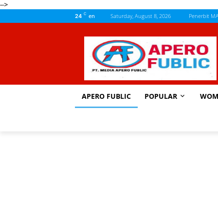
-->
C
en
Saturday, August 8, 2026
Penerbit M
24
APERO FUBLIC
POPULAR
WOM