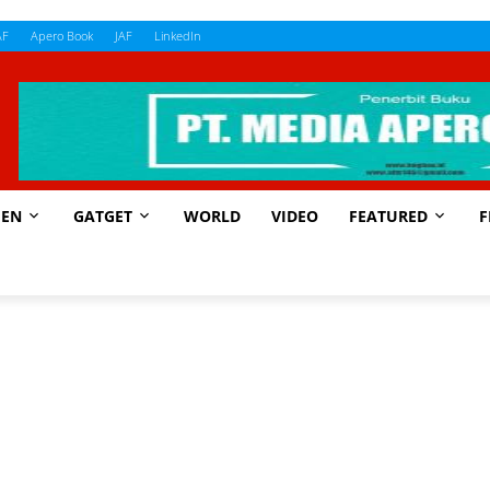
AF
Apero Book
JAF
LinkedIn
EN
GATGET
WORLD
VIDEO
FEATURED
F