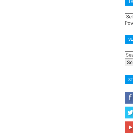
T
Pow
SE
ST