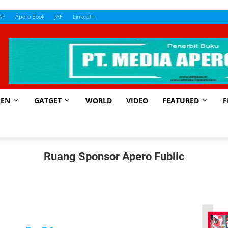
AF
Apero Book
JAF
LinkedIn
EN
GATGET
WORLD
VIDEO
FEATURED
F
Ruang Sponsor Apero Fublic