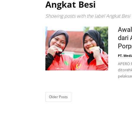
Angkat Besi
Showing posts with the label
Angkat Besi
Awal
dari
Porp
PT. Medi
APERO F
ditoreh
pelaksa
Older Posts