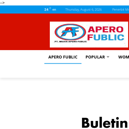
-->
C
en
Thursday, August 6, 2026
Penerbit M
24
APERO FUBLIC
POPULAR
WOM