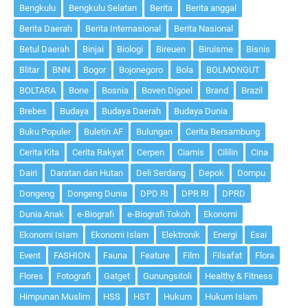
Bengkulu
Bengkulu Selatan
Berita
Berita anggal
Berita Daerah
Berita Internasional
Berita Nasional
Betul Daerah
Binjai
Biologi
Bireuen
Biruisme
Bisnis
Blitar
BNN
Bogor
Bojonegoro
Bola
BOLMONGUT
BOLTARA
Bone
Bosnia
Boven Digoel
Brand
Brazil
Brebes
Budaya
Budaya Daerah
Budaya Dunia
Buku Populer
Buletin AF
Bulungan
Cerita Bersambung
Cerita Kita
Cerita Rakyat
Cerpen
Ciamis
Cililin
Cina
Dairi
Daratan dan Hutan
Deli Serdang
Depok
Dompu
Dongeng
Dongeng Dunia
DPD RI
DPR RI
DPRD
Dunia Anak
e-Biografi
e-Biografi Tokoh
Ekonomi
Ekonomi IsIam
Ekonomi Islam
Elektronik
Energi
Esai
Event
FASHION
Fauna
Feature
Film
Filsafat
Flora
Flores
Fotografi
Gatget
Gunungsitoli
Healthy & Fitness
Himpunan Muslim
HSS
HST
Hukum
Hukum Islam