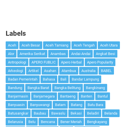
Labels
Aceh
Aceh Besar
Aceh Tamiang
Aceh Tengah
Aceh Utara
Alor
Amerika Serikat
Anambas
Andai-Andai
Angkat Besi
Antropologi
APERO FUBLIC
Apero Herbal
Apero Popularity
Arkeologi
Artikel
Asahan
Atambua
Australia
BABEL
Badan Pemerintah
Bahasa
Bali
Bandar Lampung
Bandung
Bangka Barat
Bangka Belitung
Bangkinang
Banjarmasin
Banjarnegara
Bantaeng
Banten
Bantul
Banyuasin
Banyuwangi
Batam
Batang
Batu Bara
Batusangkar
Baubau
Bawaslu
Bekasi
Beladiri
Belanda
Belarusia
Belu
Bencana
Bener Meriah
Bengkayang