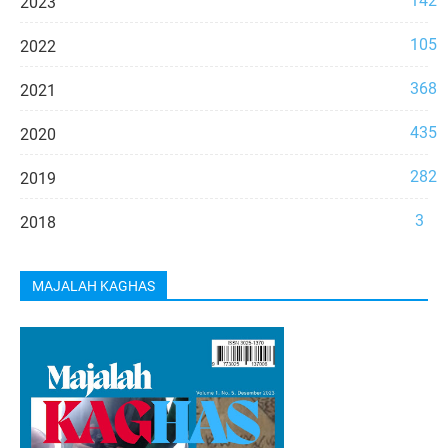
142
2023
105
2022
368
2021
435
2020
282
2019
3
2018
MAJALAH KAGHAS