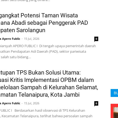
angkat Potensi Taman Wisata
ana Abadi sebagai Penggerak PAD
paten Sarolangun
a Apero Fublic
15 Jul, 2026
0
niarsyah APERO FUBLIC I Di tengah upaya pemerintah daerah
atkan Pendapatan Asli Daerah (PAD), sektor pariwisata
 salah satu bidang…
tupan TPS Bukan Solusi Utama:
uasi Kritis Implementasi OPBM dalam
elolaan Sampah di Kelurahan Selamat,
BU
matan Telanaipura, Kota Jambi
a Apero Fublic
15 Jul, 2026
0
UBLIC I Berdasarkan hasil observasi di TPS Kelurahan
, Kecamatan Telanaipura, terlihat bahwa persoalan sampah