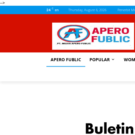
-->
C
en
Thursday, August 6, 2026
Penerbit M
24
APERO FUBLIC
POPULAR
WOM