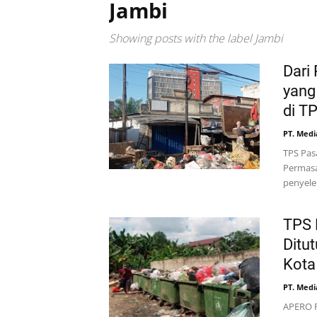
Jambi
Showing posts with the label
Jambi
Dari
yang
di T
PT. Medi
TPS Pas
Permasa
penyele
TPS 
Ditu
Kota
PT. Medi
APERO F