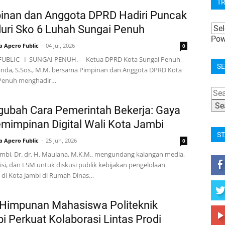
T
inan dan Anggota DPRD Hadiri Puncak
uri Sko 6 Luhah Sungai Penuh
Pow
a Apero Fublic
04 Jul, 2026
0
FUBLIC I SUNGAI PENUH.– Ketua DPRD Kota Sungai Penuh
SE
anda, S.Sos., M.M. bersama Pimpinan dan Anggota DPRD Kota
 Penuh menghadir…
ubah Cara Pemerintah Bekerja: Gaya
mimpinan Digital Wali Kota Jambi
ST
a Apero Fublic
25 Jun, 2026
0
mbi, Dr. dr. H. Maulana, M.K.M., mengundang kalangan media,
si, dan LSM untuk diskusi publik kebijakan pengelolaan
di Kota Jambi di Rumah Dinas…
Himpunan Mahasiswa Politeknik
i Perkuat Kolaborasi Lintas Prodi