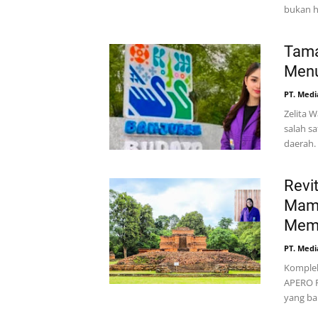
bukan h
Tama
Menu
PT. Medi
Zelita 
salah s
daerah.
Revi
Mamp
Memp
PT. Medi
Komplek
APERO F
yang ba