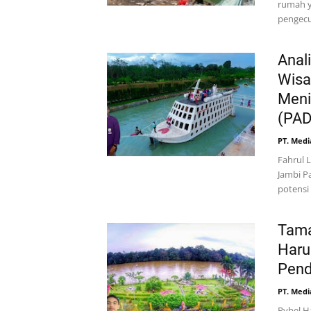
rumah y
pengecu
Anal
Wisa
Meni
(PAD
PT. Medi
Fahrul 
Jambi P
potensi
Tama
Haru
Pend
PT. Medi
Rybel H