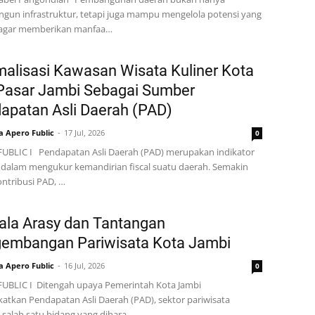
un infrastruktur, tetapi juga mampu mengelola potensi yang
i agar memberikan manfaa…
malisasi Kawasan Wisata Kuliner Kota
Pasar Jambi Sebagai Sumber
apatan Asli Daerah (PAD)
a Apero Fublic
17 Jul, 2026
0
UBLIC I Pendapatan Asli Daerah (PAD) merupakan indikator
 dalam mengukur kemandirian fiscal suatu daerah. Semakin
ontribusi PAD, …
ala Arasy dan Tantangan
embangan Pariwisata Kota Jambi
a Apero Fublic
16 Jul, 2026
0
UBLIC I Ditengah upaya Pemerintah Kota Jambi
atkan Pendapatan Asli Daerah (PAD), sektor pariwisata
 salah satu bidang yang dihara…