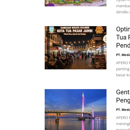
membang
dimilik
Opti
Tua 
Pend
PT. Medi
APERO F
penting
besar k
Gent
Peng
PT. Medi
APERO F
meningk
menjadi