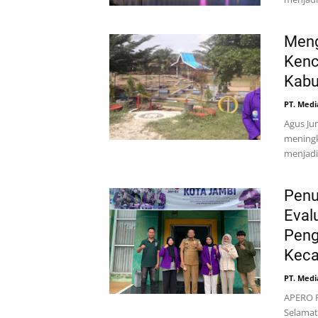
Meng
Kenc
Kabu
PT. Medi
Agus Ju
meningk
menjadi
Penu
Eval
Peng
Keca
PT. Medi
APERO F
Selamat