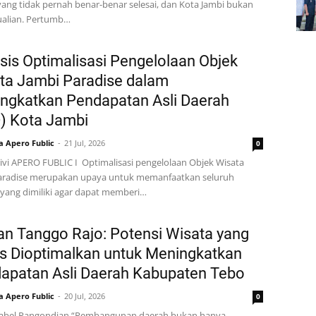
ang tidak pernah benar-benar selesai, dan Kota Jambi bukan
alian. Pertumb…
isis Optimalisasi Pengelolaan Objek
ta Jambi Paradise dalam
ngkatkan Pendapatan Asli Daerah
) Kota Jambi
a Apero Fublic
21 Jul, 2026
0
Livi APERO FUBLIC I Optimalisasi pengelolaan Objek Wisata
aradise merupakan upaya untuk memanfaatkan seluruh
 yang dimiliki agar dapat memberi…
n Tanggo Rajo: Potensi Wisata yang
s Dioptimalkan untuk Meningkatkan
apatan Asli Daerah Kabupaten Tebo
a Apero Fublic
20 Jul, 2026
0
abel Pangondian “Pembangunan daerah bukan hanya