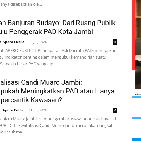
anya disebabkan ole…
n Banjuran Budayo: Dari Ruang Publik
ju Penggerak PAD Kota Jambi
a Apero Fublic
14 Jul, 2026
0
Wati APERO FUBLIC I Pendapatan Asli Daerah (PAD) merupakan
atu indikator penting dalam mengukur kemandirian suatu
 Semakin besar PAD yang dip…
talisasi Candi Muaro Jambi:
ukah Meningkatkan PAD atau Hanya
ercantik Kawasan?
a Apero Fublic
11 Jul, 2026
0
 biara Muara Jambi. sumber gambar: www.indonesia.travel.id
UBLIC I Revitalisasi Candi Muaro Jambi merupakan langkah
ik untuk me…