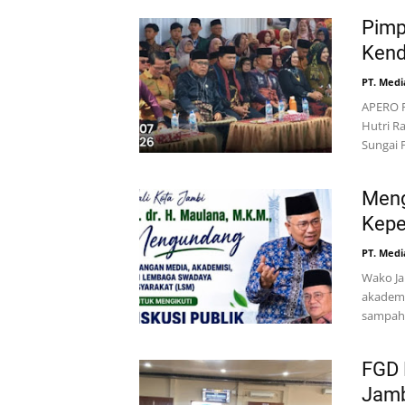
Pimp
Kend
PT. Medi
APERO 
Hutri R
Sungai
Meng
Kepe
PT. Medi
Wako Ja
akademi
sampah 
FGD 
Jamb