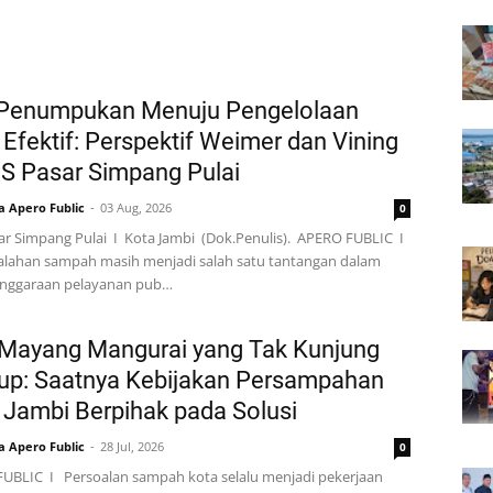
 Penumpukan Menuju Pengelolaan
 Efektif: Perspektif Weimer dan Vining
PS Pasar Simpang Pulai
a Apero Fublic
03 Aug, 2026
0
ar Simpang Pulai I Kota Jambi (Dok.Penulis). APERO FUBLIC I
lahan sampah masih menjadi salah satu tantangan dalam
nggaraan pelayanan pub…
Mayang Mangurai yang Tak Kunjung
tup: Saatnya Kebijakan Persampahan
 Jambi Berpihak pada Solusi
a Apero Fublic
28 Jul, 2026
0
UBLIC I Persoalan sampah kota selalu menjadi pekerjaan