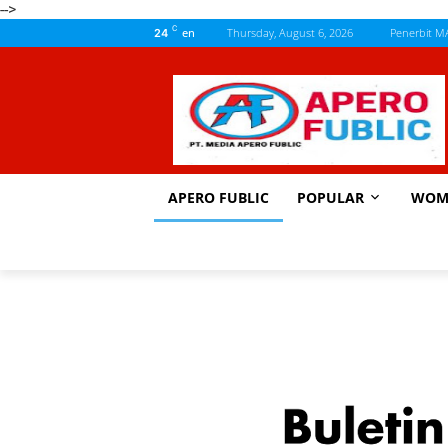
-->
C
en
Thursday, August 6, 2026
Penerbit M
24
APERO FUBLIC
POPULAR
WOM