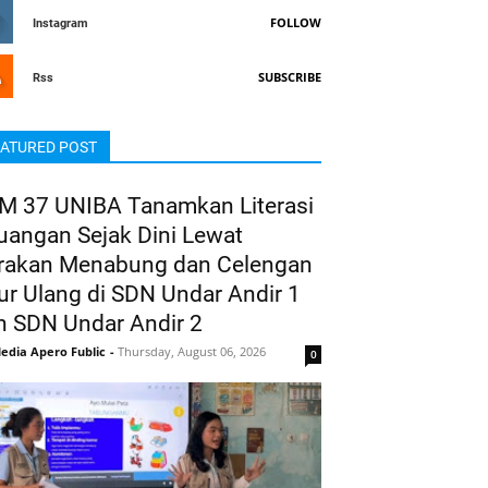
FOLLOW
Instagram
SUBSCRIBE
Rss
ATURED POST
M 37 UNIBA Tanamkan Literasi
uangan Sejak Dini Lewat
rakan Menabung dan Celengan
ur Ulang di SDN Undar Andir 1
n SDN Undar Andir 2
edia Apero Fublic
-
Thursday, August 06, 2026
0