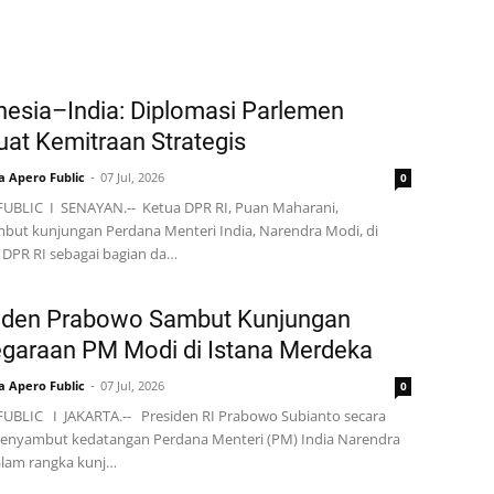
nesia–India: Diplomasi Parlemen
uat Kemitraan Strategis
a Apero Fublic
07 Jul, 2026
0
UBLIC I SENAYAN.-- Ketua DPR RI, Puan Maharani,
ut kunjungan Perdana Menteri India, Narendra Modi, di
DPR RI sebagai bagian da…
iden Prabowo Sambut Kunjungan
garaan PM Modi di Istana Merdeka
a Apero Fublic
07 Jul, 2026
0
UBLIC I JAKARTA.-- Presiden RI Prabowo Subianto secara
enyambut kedatangan Perdana Menteri (PM) India Narendra
lam rangka kunj…