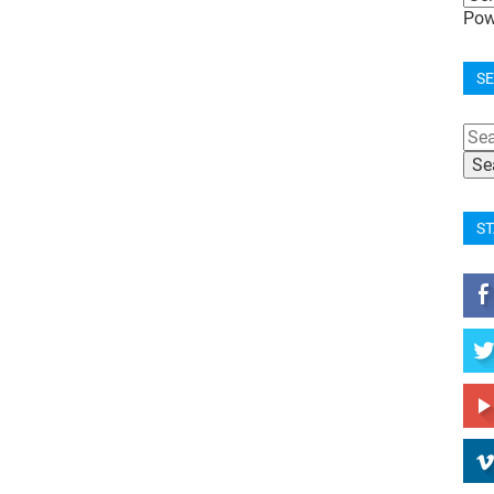
Pow
SE
ST