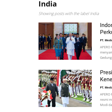
India
Showing posts with the label
India
Indo
Perk
PT. Medi
APERO F
menyamb
Gedung 
Pres
Kene
PT. Medi
APERO F
resmi m
Modi da