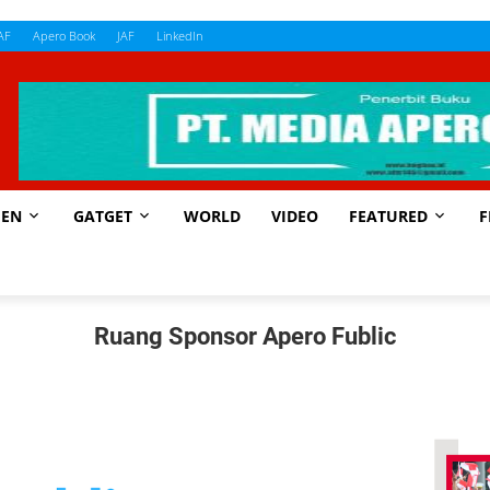
AF
Apero Book
JAF
LinkedIn
EN
GATGET
WORLD
VIDEO
FEATURED
F
Ruang Sponsor Apero Fublic