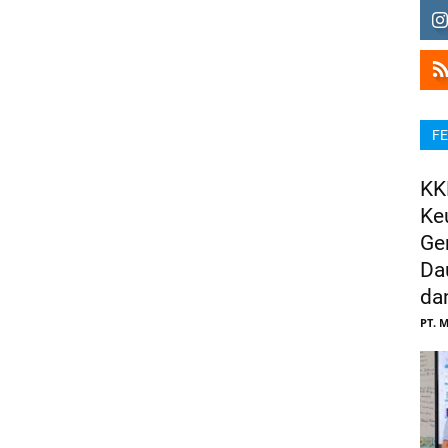
FE
KK
Ke
Ge
Da
da
PT. M