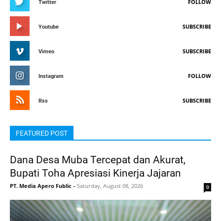
FOLLOW
Twitter
SUBSCRIBE
Youtube
SUBSCRIBE
Vimeo
FOLLOW
Instagram
SUBSCRIBE
Rss
FEATURED POST
Dana Desa Muba Tercepat dan Akurat,
Bupati Toha Apresiasi Kinerja Jajaran
PT. Media Apero Fublic
-
Saturday, August 08, 2026
0