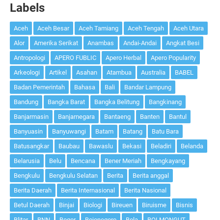
Labels
Aceh
Aceh Besar
Aceh Tamiang
Aceh Tengah
Aceh Utara
Alor
Amerika Serikat
Anambas
Andai-Andai
Angkat Besi
Antropologi
APERO FUBLIC
Apero Herbal
Apero Popularity
Arkeologi
Artikel
Asahan
Atambua
Australia
BABEL
Badan Pemerintah
Bahasa
Bali
Bandar Lampung
Bandung
Bangka Barat
Bangka Belitung
Bangkinang
Banjarmasin
Banjarnegara
Bantaeng
Banten
Bantul
Banyuasin
Banyuwangi
Batam
Batang
Batu Bara
Batusangkar
Baubau
Bawaslu
Bekasi
Beladiri
Belanda
Belarusia
Belu
Bencana
Bener Meriah
Bengkayang
Bengkulu
Bengkulu Selatan
Berita
Berita anggal
Berita Daerah
Berita Internasional
Berita Nasional
Betul Daerah
Binjai
Biologi
Bireuen
Biruisme
Bisnis
Blitar
BNN
Bogor
Bojonegoro
Bola
BOLMONGUT