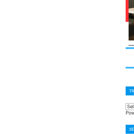
T
Pow
SE