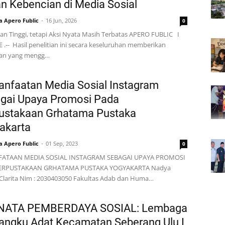
an Kebencian di Media Sosial
a Apero Fublic
16 Jun, 2026
0
an Tinggi, tetapi Aksi Nyata Masih Terbatas APERO FUBLIC I
 .-- Hasil penelitian ini secara keseluruhan memberikan
an yang mengg…
nfaatan Media Sosial Instagram
gai Upaya Promosi Pada
ustakaan Grhatama Pustaka
akarta
a Apero Fublic
01 Sep, 2023
0
ATAAN MEDIA SOSIAL INSTAGRAM SEBAGAI UPAYA PROMOSI
ERPUSTAKAAN GRHATAMA PUSTAKA YOGYAKARTA Nadya
 Clarita Nim : 2030403050 Fakultas Adab dan Huma…
NATA PEMBERDAYA SOSIAL: Lembaga
ngku Adat Kecamatan Seberang Ulu I