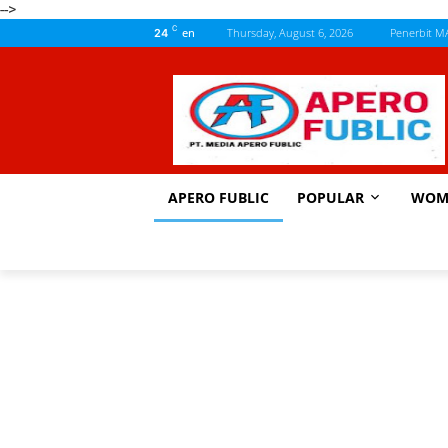
-->
C
en
Thursday, August 6, 2026
Penerbit M
24
APERO FUBLIC
POPULAR
WOM