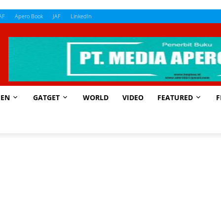
AF
Apero Book
JAF
LinkedIn
EN
GATGET
WORLD
VIDEO
FEATURED
F