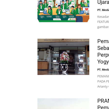
Ujar
PT. Medi
Kesadar
FEATURE
gambar
Pema
Seba
Perp
Yogy
PT. Medi
PEMANF
PADA P
Arianty
PRA
Pema