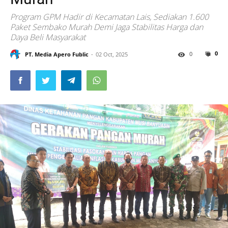
Program GPM Hadir di Kecamatan Lais, Sediakan 1.600
Paket Sembako Murah Demi Jaga Stabilitas Harga dan
Daya Beli Masyarakat
0
0
PT. Media Apero Fublic
02 Oct, 2025