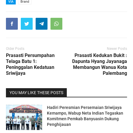
VIA
Brand
Older Posts
Newer Posts
Prasasti Persumpahan
Prasasti Kedukan Bukit :
Telaga Batu 1:
Dapunta Hyang Jayanaga
Peninggalan Kedatuan
Membangun Wanua Kota
Sriwijaya
Palembang
YOU MAY LIKE THESE POSTS
Hadiri Peresmian Persemaian Sriwijaya
Kemampo, Wabup Neta Indian Tegaskan
Komitmen Pemkab Banyuasin Dukung
Penghijauan